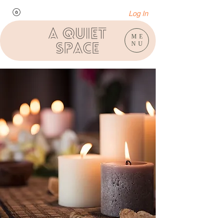
Log In
ME
NU