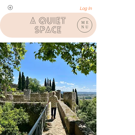
Log In
ME
NU