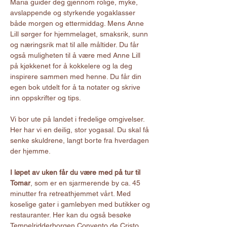
Maria guider deg gjennom rolige, myke, 
avslappende og styrkende yogaklasser 
både morgen og ettermiddag. Mens Anne 
Lill sørger for hjemmelaget, smaksrik, sunn 
og næringsrik mat til alle måltider. Du får 
også muligheten til å være med Anne Lill 
på kjøkkenet for å kokkelere og la deg 
inspirere sammen med henne. Du får din 
egen bok utdelt for å ta notater og skrive 
inn oppskrifter og tips.
Vi bor ute på landet i fredelige omgivelser. 
Her har vi en deilig, stor yogasal. Du skal få 
senke skuldrene, langt borte fra hverdagen 
der hjemme.
I løpet av uken får du være med på tur til 
Tomar
, som er en sjarmerende by ca. 45 
minutter fra retreathjemmet vårt. Med 
koselige gater i gamlebyen med butikker og 
restauranter. Her kan du også besøke 
Tempelridderborgen Convento de Cristo, 