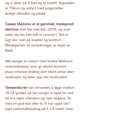
og vi deler på 3 bad og et toalett. Yogasalen 
er 70kvm og utstyrt med yogamatter, 
deilige ullmatter og pledd.
Casais Maduros er et gammelt, tradisjonelt 
steinhus
 som ble overtatt i 2018, og som 
siden da har blitt fullt ut renovert. Det er 
lagt stor vekt på kvalitet og komfort. 
Mesteparten av innredningen er laget av 
Kjetil. 
Alle senger er utstyrt med Vivitex Wellness 
overmadrasser som gir ekstra komfort 
pluss infrarød stråling som blant annet øker 
restitusjon og løser opp stiv muskulatur.
Temperaturen
 kan forventes å ligge mellom 
19-23 grader, så her sørger vi også for nok 
tid til å være utendørs og nyte dagene. Ta 
med en god bok eller to. Vi har også vårt 
eget svømmebasseng på 4 x 8 meter med 