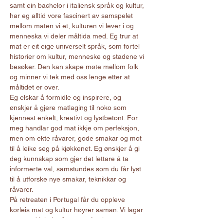
samt ein bachelor i italiensk språk og kultur, 
har eg alltid vore fascinert av samspelet 
mellom maten vi et, kulturen vi lever i og 
menneska vi deler måltida med. Eg trur at 
mat er eit eige universelt språk, som fortel 
historier om kultur, menneske og stadene vi 
besøker. Den kan skape møte mellom folk 
og minner vi tek med oss lenge etter at 
måltidet er over.
Eg elskar å formidle og inspirere, og 
ønskjer å gjere matlaging til noko som 
kjennest enkelt, kreativt og lystbetont. For 
meg handlar god mat ikkje om perfeksjon, 
men om ekte råvarer, gode smakar og mot 
til å leike seg på kjøkkenet. Eg ønskjer å gi 
deg kunnskap som gjer det lettare å ta 
informerte val, samstundes som du får lyst 
til å utforske nye smakar, teknikkar og 
råvarer.
På retreaten i Portugal får du oppleve 
korleis mat og kultur høyrer saman. Vi lagar 