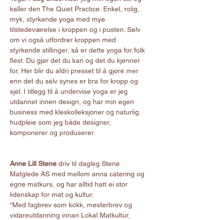
kaller den The Quiet Practice. Enkel, rolig, 
myk, styrkende yoga med mye 
tilstedeværelse i kroppen og i pusten. Selv 
om vi også utfordrer kroppen med 
styrkende stillinger, så er dette yoga for folk 
flest. Du gjør det du kan og det du kjenner 
for. Her blir du aldri presset til å gjøre mer 
enn det du selv synes er bra for kropp og 
sjel. I tillegg til å undervise yoga er jeg 
utdannet innen design, og har min egen 
business med kleskolleksjoner og naturlig 
hudpleie som jeg både designer, 
komponerer og produserer.
Anne Lill Stene
 driv til dagleg Stene 
Matglede AS med mellom anna catering og 
egne matkurs, og har alltid hatt ei stor 
lidenskap for mat og kultur.
“Med fagbrev som kokk, mesterbrev og 
vidareutdanning innan Lokal Matkultur, 