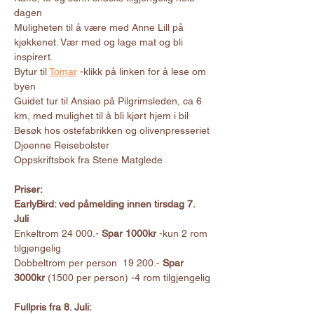
dagen
Muligheten til å være med Anne Lill på 
kjøkkenet. Vær med og lage mat og bli 
inspirert.
Bytur til 
Tomar
 -klikk på linken for å lese om 
byen
Guidet tur til Ansiao på Pilgrimsleden, ca 6 
km, med mulighet til å bli kjørt hjem i bil
Besøk hos ostefabrikken og olivenpresseriet
Djoenne Reisebolster 
Oppskriftsbok fra Stene Matglede
Priser:
EarlyBird: ved påmelding innen tirsdag 7. 
Juli
Enkeltrom 24 000.- 
Spar 1000kr
 -kun 2 rom 
tilgjengelig
Dobbeltrom per person  19 200.- 
Spar 
3000kr
 (1500 per person) -4 rom tilgjengelig
Fullpris fra 8. Juli: