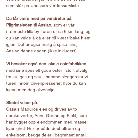
som står på Unesco’s verdensarvliste.
Du får være med på vandretur på 
Pilgrimsleden til Ansiao
, som er vår 
nærmeste lille by. Turen er ca 6 km lang, og 
du kan velge å gå eller bli kjørt tilbake hjem 
igjen. Det er også mulig å spise lunsj i 
Ansiao denne dagen (ikke inkludert)
Vi besøker også den lokale ostefabrikken
, 
med sine spesielt gode oster i stort utvalg, 
fra ku, geit og sau. I samme slengen tar vi 
turen innom olivenpresseriet hvor du kan 
kjøpe med deg olivenolje.
Stedet vi bor på:
Casais Maduros eies og drives av to 
norske verter, Anne Grethe og Kjetil, som 
har bygget opp eiendommen med masse 
kjærlighet. Her er både dobbeltrom og 
enkeltrom, begge deler i begrenset antall. 