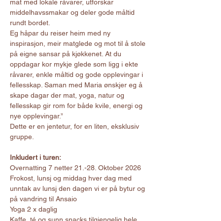
mat med lokale råvarer, utforskar 
middelhavssmakar og deler gode måltid 
rundt bordet.
Eg håpar du reiser heim med ny 
inspirasjon, meir matglede og mot til å stole 
på eigne sansar på kjøkkenet. At du 
oppdagar kor mykje glede som ligg i ekte 
råvarer, enkle måltid og gode opplevingar i 
fellesskap. Saman med Maria ønskjer eg å 
skape dagar der mat, yoga, natur og 
fellesskap gir rom for både kvile, energi og 
nye opplevingar.”
Dette er en jentetur, for en liten, eksklusiv 
gruppe.
Inkludert i turen:
Overnatting 7 netter 21.-28. Oktober 2026
Frokost, lunsj og middag hver dag med 
unntak av lunsj den dagen vi er på bytur og 
på vandring til Ansaio
Yoga 2 x daglig
Kaffe, té og sunn snacks tilgjengelig hele 