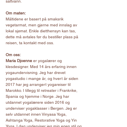
saltvann.
Om maten: 
Måltidene er basert på smaksrik 
vegetarmat, men gjerne med innslag av 
lokal sjømat. Enkle dietthensyn kan tas, 
dette må avtales før du bestiller plass på 
reisen, ta kontakt med oss. 
Om oss:
Maria Djoenne
 er yogalærer og 
klesdesigner. Med 14 års erfaring innen 
yogaundervisning. Jeg har drevet 
yogastudio i mange år, og hvert år siden 
2017 har jeg arrangert yogareiser til 
Marokko. I tillegg til retreater i Frankrike, 
Spania og hjemme i Norge. Jeg har 
utdannet yogalærere siden 2016 og 
underviser yogaklasser i Bergen. Jeg er 
selv utdannet innen Vinyasa Yoga, 
Ashtanga Yoga, Restorative Yoga og Yin 
Yoga. I dag underviser jeg min egen stil og 