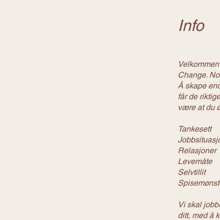
Info
Velkommen t
Change. No
Å skape endr
får de rikti
være at du 
Tankesett
Jobbsituasj
Relasjoner
Levemåte
Selvtillit
Spisemønst
Vi skal job
ditt, med å 