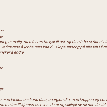
il
w.
ing er mulig, du må bare ha lyst til det, og du må ha et åpent si
ge verktøyene å jobbe med kan du skape endring på alle felt i live
ønsker å endre
on
er
be med tankemønstrene dine, energien din, med kroppen og ner
komme inn til kjernen av hvem du er og viktigst av alt den du virk