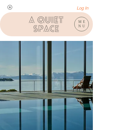
Log In
ME
NU