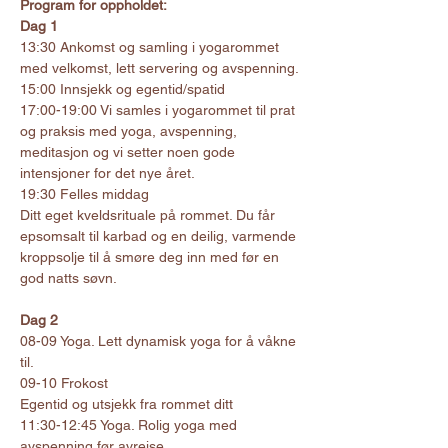
Program for oppholdet:
​Dag 1
13:30 Ankomst og samling i yogarommet 
med velkomst, lett servering og avspenning.
15:00 Innsjekk og egentid/spatid
17:00-19:00 Vi samles i yogarommet til prat 
og praksis med yoga, avspenning, 
meditasjon og vi setter noen gode 
intensjoner for det nye året.
19:30 Felles middag
Ditt eget kveldsrituale på rommet. Du får 
epsomsalt til karbad og en deilig, varmende 
kroppsolje til å smøre deg inn med før en 
god natts søvn.
Dag 2
08-09 Yoga. Lett dynamisk yoga for å våkne 
til.
09-10 Frokost
Egentid og utsjekk fra rommet ditt
11:30-12:45 Yoga. Rolig yoga med 
avspenning før avreise.