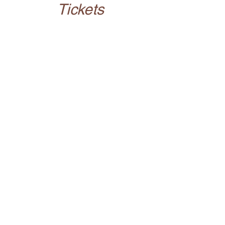
Tickets
Sale ended
Ticket type
Depositum
More info
Price
1 500,00 kr
+37,50 kr ticket service fee
Share this event