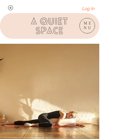
Log In
ME
NU