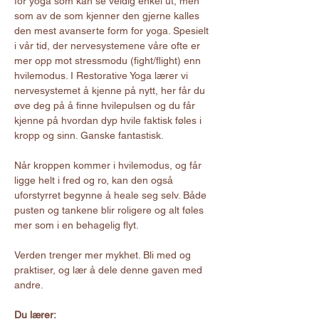
for yoga som kan se veldig enkel ut, men 
som av de som kjenner den gjerne kalles 
den mest avanserte form for yoga. Spesielt 
i vår tid, der nervesystemene våre ofte er 
mer opp mot stressmodu (fight/flight) enn 
hvilemodus. I Restorative Yoga lærer vi 
nervesystemet å kjenne på nytt, her får du 
øve deg på å finne hvilepulsen og du får 
kjenne på hvordan dyp hvile faktisk føles i 
kropp og sinn. Ganske fantastisk.
Når kroppen kommer i hvilemodus, og får 
ligge helt i fred og ro, kan den også 
uforstyrret begynne å heale seg selv. Både 
pusten og tankene blir roligere og alt føles 
mer som i en behagelig flyt. 
Verden trenger mer mykhet. Bli med og 
praktiser, og lær å dele denne gaven med 
andre.
Du lærer: